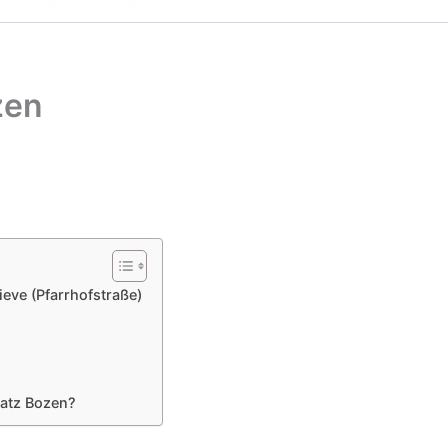
zen
ieve (Pfarrhofstraße)
latz Bozen?