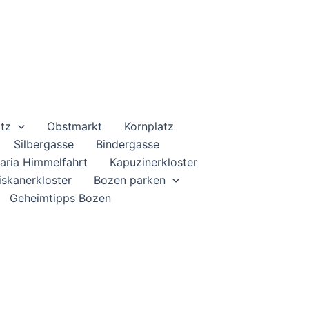
atz
Obstmarkt
Kornplatz
Silbergasse
Bindergasse
ria Himmelfahrt
Kapuzinerkloster
iskanerkloster
Bozen parken
Geheimtipps Bozen