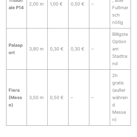
Tribun
, aber
2,00 m
1,00 €
0,50 €
–
ale P14
Fußmar
sch
nötig
Billigste
Option
Palasp
3,80 m
0,30 €
0,30 €
–
am
ort
Stadtra
nd
2h
gratis
Fiera
(außer
(Mess
3,50 m
0,50 €
–
–
währen
e)
d
Messe
n)