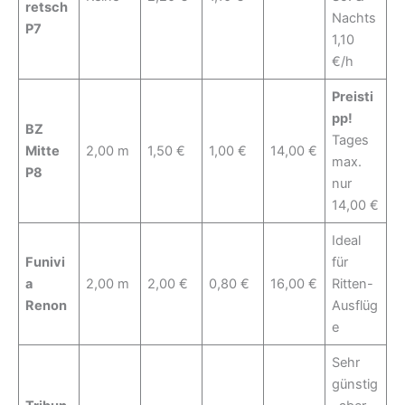
retsch
Nachts
P7
1,10
€/h
Preisti
pp!
BZ
Tages
Mitte
2,00 m
1,50 €
1,00 €
14,00 €
max.
P8
nur
14,00 €
Ideal
Funivi
für
a
2,00 m
2,00 €
0,80 €
16,00 €
Ritten-
Renon
Ausflüg
e
Sehr
günstig