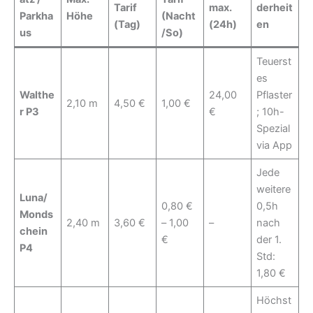
Tarif
max.
derheit
Parkha
Höhe
(Nacht
(Tag)
(24h)
en
us
/So)
Teuerst
es
Walthe
24,00
Pflaster
2,10 m
4,50 €
1,00 €
r P3
€
; 10h-
Spezial
via App
Jede
weitere
Luna/
0,80 €
0,5h
Monds
2,40 m
3,60 €
– 1,00
–
nach
chein
€
der 1.
P4
Std:
1,80 €
Höchst