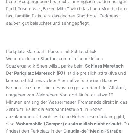
beste Ausgangspunkt für dich. Im Vergleich zu den riesigen
Parkhäusern wie „Bozen Mitte“ wirkt das Luna Mondschein
fast familiär. Es ist ein klassisches Stadthotel-Parkhaus:
sauber, gut beleuchtet und sehr gepflegt.
Parkplatz Maretsch: Parken mit Schlossblick
Wenn du deinen Stadtbesuch mit einem kleinen
Spaziergang krönen willst, parke beim
Schloss Maretsch
.
Der
Parkplatz Maretsch (P7)
ist die preislich attraktive und
landschaftlich reizvollste Alternative für deinen Bozen-
Besuch. Du stehst hier etwas ruhiger am Rand der Altstadt,
umgeben von Weinreben. Von dort läufst du etwa 10
Minuten entlang der Wassermauer-Promenade direkt in das
Zentrum. Es ist die entspannteste Art, in Bozen
anzukommen. Obwohl es keine Höhenbeschränkung gibt,
sind
Wohnmobile (Camper) ausdrücklich nicht erlaubt
. Du
findest den Parkplatz in der
Claudia-de‘-Medici-Straße
.