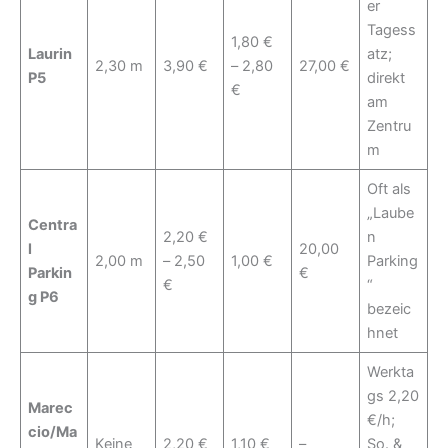
er
Tagess
1,80 €
Laurin
atz;
2,30 m
3,90 €
– 2,80
27,00 €
P5
direkt
€
am
Zentru
m
Oft als
„Laube
Centra
2,20 €
n
l
20,00
2,00 m
– 2,50
1,00 €
Parking
Parkin
€
€
“
g P6
bezeic
hnet
Werkta
gs 2,20
Marec
€/h;
cio/Ma
Keine
2,20 €
1,10 €
–
So. &